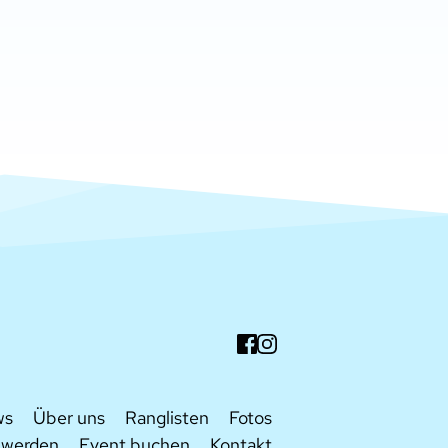
ws
Über uns
Ranglisten
Fotos
d werden
Event buchen
Kontakt